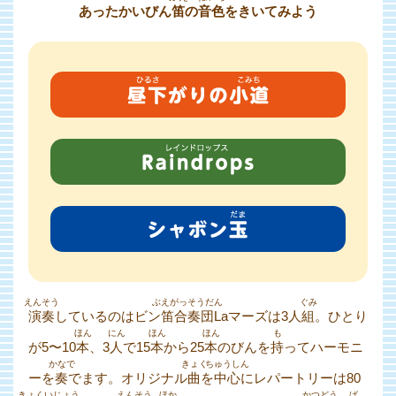
あったかいびん
笛
の
音色
をきいてみよう
演奏
しているのはビン
笛合奏団
Laマーズは3人
組
。
ひとり
が5〜10
本
、3
人
で15
本
から25
本
のびんを
持
ってハーモニ
ーを
奏
でます。
オリジナル
曲
を
中心
にレパートリーは80