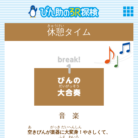
休憩
タイム
音 楽
空
きびんが
楽器
に
大変身
！
やさしくて、