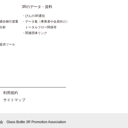
3Rのデータ・資料
びんの3R通信
適合物引渡量
データ集（事業者や会員向け）
分析
トータルフロー関係等
関連団体リンク
提供ツール
利用規約
サイトマップ
会
Glass Bottle 3R Promotion Association