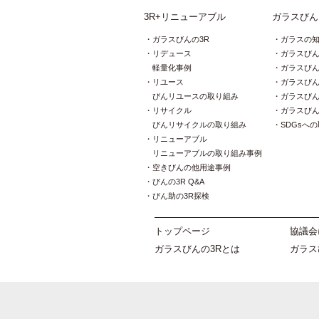
3R+リニューアブル
ガラスびん
ガラスびんの3R
ガラスの
リデュース
ガラスび
軽量化事例
ガラスび
リユース
ガラスび
びんリユースの取り組み
ガラスび
リサイクル
ガラスび
びんリサイクルの取り組み
SDGsへ
リニューアブル
リニューアブルの取り組み事例
空きびんの他用途事例
びんの3R Q&A
びん助の3R探検
トップページ
協議会
ガラスびんの3Rとは
ガラス