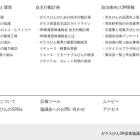
と環境
自主行動計画
自治体向け3R情報
知識
ガラスびんのための自主行動計画
空きびんの品質向上策
んの知識
ガラス容器自主設計ガイドライン
市区町村別の分別基準
んのエコ・ヒストリー
3R推進団体連絡会 自主行動計画
引渡量と収集方法との
んの製造工程
3R推進団体連絡会とは
全国自治体アンケート
んの流れ
ガラスびん業界の最新活動状況
自治体の取り組み事例
んの魅力探訪
リデュース・軽量化実績
リサイクルプラザ向け
の取り組み
リユース・リターナブルびんの状況
展示品一覧と申込案内
リサイクル・カレット利用の状況
について
広報ツール
ムービー
びんのSDGs
協議会へのお問い合わせ
アクセス
ガラスびん3R促進協議